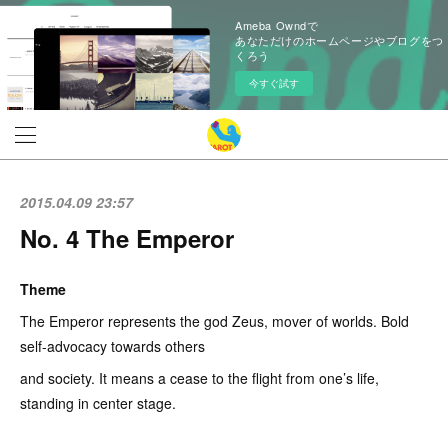
Ameba Owndで
あなただけのホームページやブログをつ
くろう
今すぐ試す
2015.04.09 23:57
No. 4 The Emperor
Theme
The Emperor represents the god Zeus, mover of worlds. Bold
self-advocacy towards others
and society. It means a cease to the flight from one’s life,
standing in center stage.