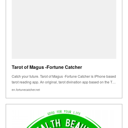
Tarot of Magus -Fortune Catcher
Catch your future. Tarot of Magus -Fortune Catcher is iPhone based
tarot reading app. An original, tarot divination app based on the T…
en.fortunecatcher.net