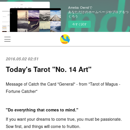
Ameba Owndで
あなただけのホームページやブログをつ
くろう
今すぐ試す
2016.05.02 02:51
Today's Tarot "No. 14 Art"
Message of Catch the Card "General" - from "Tarot of Magus -
Fortune Catcher"
"Do everything that comes to mind."
If you want your dreams to come true, you must be passionate.
Sow first, and things will come to fruition.