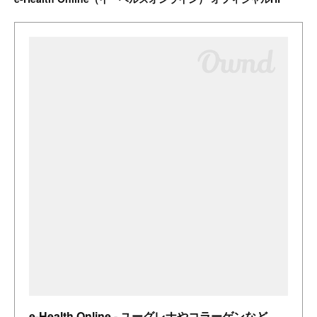
e-Health Online - ユーグレナやコラーゲンなど本格サプリで健康をサポート on the BASE