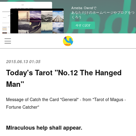
Ameba Owndで
あなただけのホームページやブログをつ
くろう
今すぐ試す
2015.06.13 01:35
Today's Tarot "No.12 The Hanged
Man"
Message of Catch the Card "General" - from "Tarot of Magus -
Fortune Catcher"
Miraculous help shall appear.