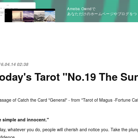
Ameba Owndで
あなただけのホームページやブログをつ
16.04.14 02:38
oday's Tarot "No.19 The Su
sage of Catch the Card "General" - from "Tarot of Magus -Fortune Ca
e simple and innocent."
ay, whatever you do, people will cherish and notice you. Take the plu
fidence.