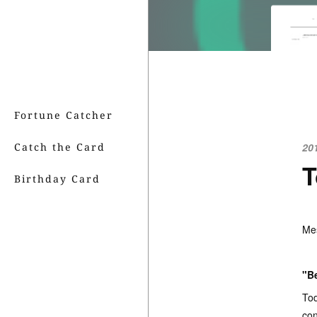
Fortune Catcher
Catch the Card
20
T
Birthday Card
Mes
"B
Tod
con