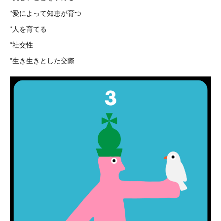
*愛によって知恵が育つ
*人を育てる
*社交性
*生き生きとした交際