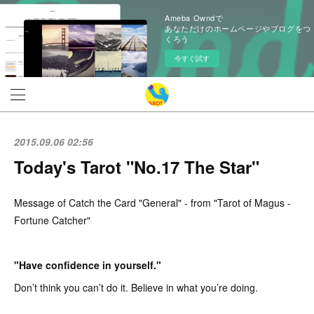
Ameba Owndで
あなただけのホームページやブログをつ
くろう
今すぐ試す
2015.09.06 02:56
Today's Tarot "No.17 The Star"
Message of Catch the Card "General" - from "Tarot of Magus -
Fortune Catcher"
"Have confidence in yourself."
Don’t think you can’t do it. Believe in what you’re doing.